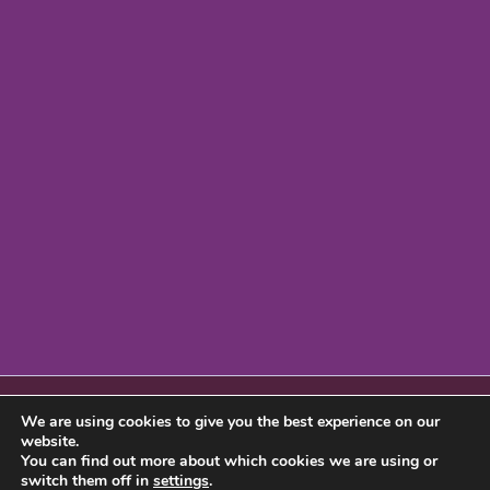
We are using cookies to give you the best experience on our
website.
You can find out more about which cookies we are using or
switch them off in
settings
.