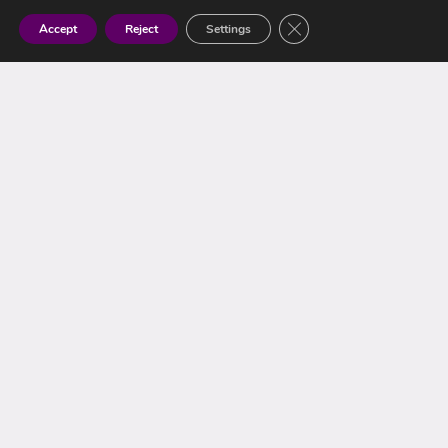
Close GDPR Cookie Ban
Accept
Reject
Settings
Dirección
Calle Ascensión Chirivella Marín, 1
Bajo 12400 · Segorbe (Castellón)
Horario
Lunes a Viernes:
9:00 – 13:30h
16:00 -20:00h